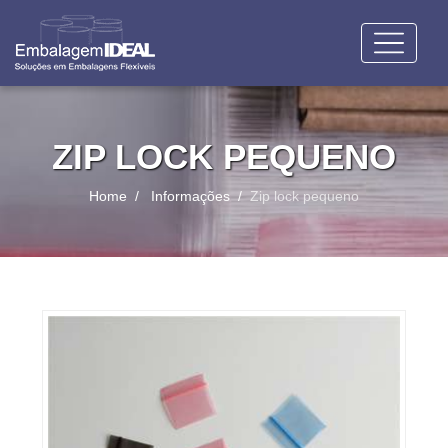
ZIP LOCK PEQUENO
Home
Informações
Zip lock pequeno