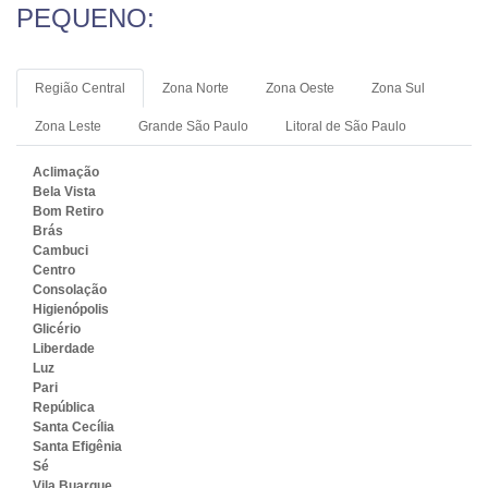
PEQUENO:
Região Central
Zona Norte
Zona Oeste
Zona Sul
Zona Leste
Grande São Paulo
Litoral de São Paulo
Aclimação
Bela Vista
Bom Retiro
Brás
Cambuci
Centro
Consolação
Higienópolis
Glicério
Liberdade
Luz
Pari
República
Santa Cecília
Santa Efigênia
Sé
Vila Buarque