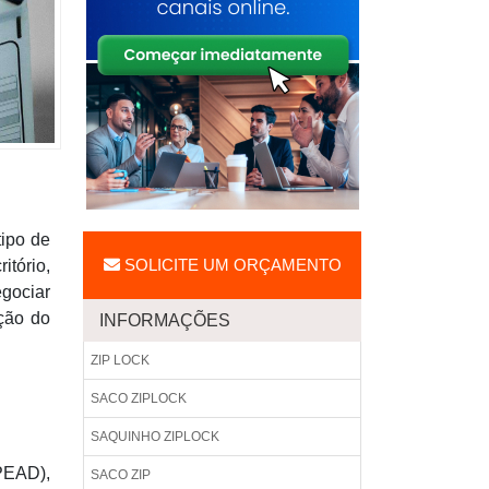
tipo de
SOLICITE UM ORÇAMENTO
itório,
egociar
ção do
INFORMAÇÕES
ZIP LOCK
SACO ZIPLOCK
SAQUINHO ZIPLOCK
PEAD),
SACO ZIP