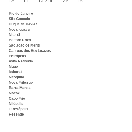
BA
CE
GO e DF
AM
PA
Rio de Janeiro
São Gonçalo
Duque de Caxias
Nova Iguaçu
Niterói
Belford Roxo
São João de Meriti
Campos dos Goytacazes
Petrópolis
Volta Redonda
Magé
Itaboraí
Mesquita
Nova Friburgo
Barra Mansa
Macaé
Cabo Frio
Nilópolis
Teresópolis
Resende