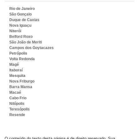
Rio de Janeiro
São Gonçalo
Duque de Caxias
Nova Iguaçu
Niterói
Belford Roxo
São João de Meriti
Campos dos Goytacazes
Petrópolis
Volta Redonda
Magé
Itaboraí
Mesquita
Nova Friburgo
Barra Mansa
Macaé
Cabo Frio
Nilópolis
Teresópolis
Resende
O conteúdo do texto desta página é de direito reservado. Sua