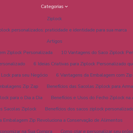
Categorias
Ziplock
plock personalizados: praticidade e identidade para sua marca
Artigos
em Ziplock Personalizada
10 Vantagens do Saco Ziplock Per
ersonalizado
6 Ideias Criativas para Ziplock Personalizado q
Lock para seu Negócio
6 Vantagens da Embalagem com Zip 
mbalagens Zip Zap
Benefícios das Sacolas Ziplock para Ar
lock para o Dia a Dia
Benefícios e Usos do Fecho Ziplock n
as Sacolas Ziplock
Benefícios dos sacos ziplock personalizad
a Embalagem Zip Revoluciona a Conservação de Alimentos
Economizar na Sua Compra
Como criar e personalizar seu própr