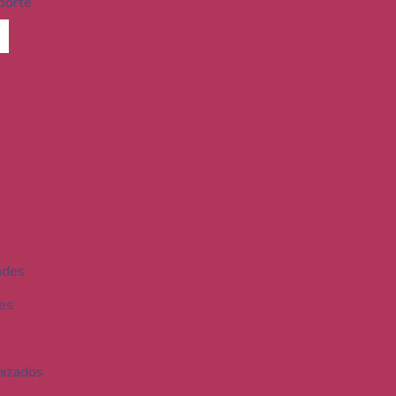
porte
ades
des
nizados