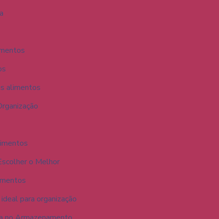
a
imentos
os
us alimentos
Organização
limentos
Escolher o Melhor
cumentos
 ideal para organização
nça no Armazenamento