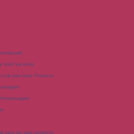
sonalizado
ue Você Vai Amar
Lock para Seus Produtos
mazenagem
a Armazenagem
os
io saco zip: guia completo