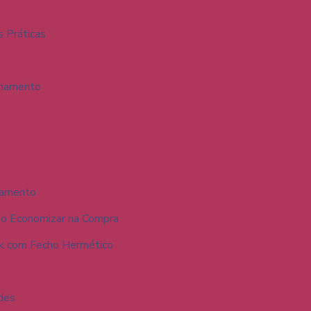
s Práticas
enamento
namento
mo Economizar na Compra
ck com Fecho Hermético
des